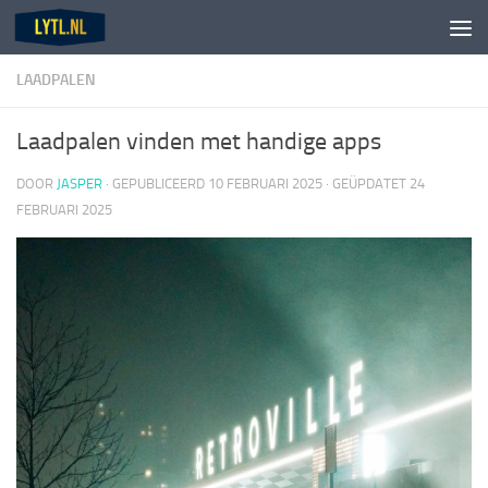
Doorgaan naar inhoud
LAADPALEN
Laadpalen vinden met handige apps
DOOR
JASPER
· GEPUBLICEERD
10 FEBRUARI 2025
· GEÜPDATET
24
FEBRUARI 2025