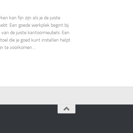
en kan fijn zijn als je de juiste
hebt. Een goede werkplek begint bij
 van de juiste kantoormeubels. Een
toel die je goed kunt instellen helpt
jn te voorkomen....