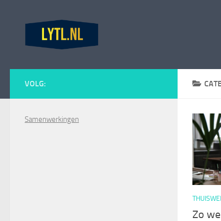
Doorgaan naar inhoud
VOLG:
CAT
Samenwerkingen
THUISWE
Zo wer