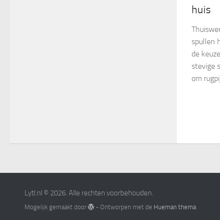
huis
Thuiswerk
spullen 
de keuze
stevige s
om rugpi
Lytl.nl © 2026. Alle rechten voorbehouden.
Mogelijk gemaakt door
- Ontworpen met de
Hueman thema