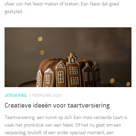
sfeer van het feest maken of breken. Een feest dat goed
gestyled...
VERSIERING
1 FEBRUARI 2025
Creatieve ideeën voor taartversiering
Taartversiering: een kunst op zich Een mooi versierde taart is
vaak het pronkstuk van een feest. Of het nu gaat om een
verjaardag, bruiloft of een ander speciaal moment, een