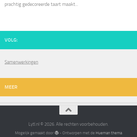
prachtig gedecoreerde taart maakt...
VOLG:
Samenwerkingen
MEER
Lytl.nl © 2026. Alle rechten voorbehouden.
Mogelijk gemaakt door
- Ontworpen met de
Hueman thema