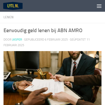
Doorgaan naar inhoud
LENEN
Eenvoudig geld lenen bij ABN AMRO
DOOR
JASPER
· GEPUBLICEERD
6 FEBRUARI 2025
· GEÜPDATET
11
FEBRUARI 2025