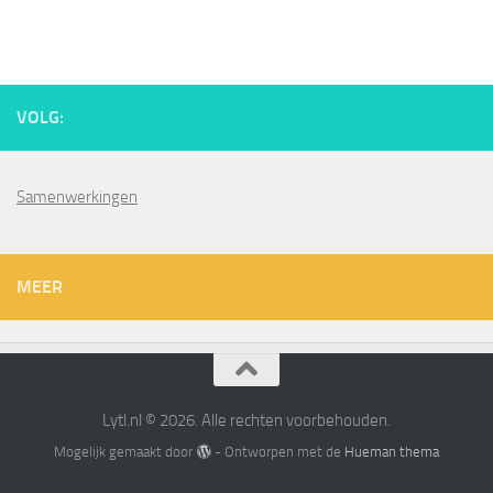
VOLG:
Samenwerkingen
MEER
Lytl.nl © 2026. Alle rechten voorbehouden.
Mogelijk gemaakt door
- Ontworpen met de
Hueman thema