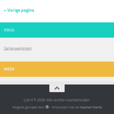
« Vorige pagina
VOLG:
Samenwerkingen
MEER
Lytl.nl © 2026. Alle rechten voorbehouden.
Mogelijk gemaakt door
- Ontworpen met de
Hueman thema